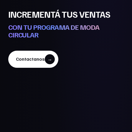
INCREMENTÁ TUS VENTAS
ADQUIRÍ NUEVOS CLIENTES
REDUCÍ TU IMPACTO AMBIENTA
CON TU PROGRAMA DE MODA
CIRCULAR
VENDÉ TU SOBRESTOCK
Contactanos
→