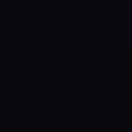
¿CÓMO FUNCIONA?
Programa de Moda Circular
desde la marca
Utilizá nuestra solución llave en mano,
personalizable para tu marca, y lanzá tu
programa de moda circular en menos de 2